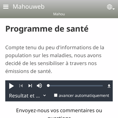
Aller au contenu principal
Mahouweb
Se
Mahou
Programme de santé
Compte tenu du peu d'informations de la
population sur les maladies, nous avons
decidé de les sensibiliser à travers nos
émissions de santé.
Loaded
:
Jouer
Sourdine
0.09%
Précédent
Suivant
avancer automatiquement
Envoyez-nous vos commentaires ou