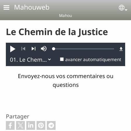
Aller au contenu principal
Mahouweb
Se
Mahou
Le Chemin de la Justice
Loaded
:
Jouer
Sourdine
0.09%
Précédent
Suivant
avancer automatiquement
Envoyez-nous vos commentaires ou
questions
Partager