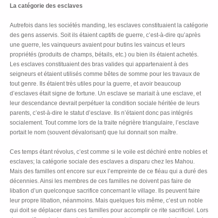
La catégorie des esclaves
Autrefois dans les sociétés manding, les esclaves constituaient la catégorie
des gens asservis. Soit ils étaient captifs de guerre, c’est-à-dire qu’après
une guerre, les vainqueurs avaient pour butins les vaincus et leurs
propriétés (produits de champs, bétails, etc.) ou bien ils étaient achetés.
Les esclaves constituaient des bras valides qui appartenaient à des
seigneurs et étaient utilisés comme bêtes de somme pour les travaux de
tout genre. Ils étaient très utiles pour la guerre, et avoir beaucoup
d’esclaves était signe de fortune. Un esclave se mariait à une esclave, et
leur descendance devrait perpétuer la condition sociale héritée de leurs
parents, c’est-à-dire le statut d’esclave. Ils n’étaient donc pas intégrés
socialement. Tout comme lors de la traite négrière triangulaire, l’esclave
portait le nom (souvent dévalorisant) que lui donnait son maître.
Ces temps étant révolus, c’est comme si le voile est déchiré entre nobles et
esclaves; la catégorie sociale des esclaves a disparu chez les Mahou.
Mais des familles ont encore sur eux l’empreinte de ce fléau qui a duré des
décennies. Ainsi les membres de ces familles ne doivent pas faire de
libation d’un quelconque sacrifice concernant le village. Ils peuvent faire
leur propre libation, néanmoins. Mais quelques fois même, c’est un noble
qui doit se déplacer dans ces familles pour accomplir ce rite sacrificiel. Lors