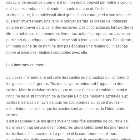
capacité de nuisance guerrière d’un non noble pouvait permettre à celui-ci
et à sa descendance d’atteindre la haute marche de l’échelle
sociopolitique; il s’anoblissait ainsi grâce à son courage et à son talent de
guerrier. Inversement, une famille pouvait perdre sa classe de noblesse
pour se retrouver dans celle des esclaves. Des circonstances font perdre le
titre de noblesse, notamment se livrer aux activités propres aux castés ou
participer de quelque manière que se soit à leurs occupations. Par ailleurs,
un noble digne de ce nom ne doit pas épouser une femme qui n’est pas
noble ni avoir des relations coupables avec elle.
Les hommes de caste
La classe intermédiaire est celle des castés ou ɲamaakaa qui comprend
les griots et les forgerons Plusieurs mythes entourent l’apparition des
castes. Mais la division sociologique du travail est vraisemblablement à
l’origine de la stratification de la société La place médiane attribuée aux
castés n’est pas de l’avis de tous les sociologues, puisque d’autres –
minoritaires – estiment que les castés sont au plus bas de l’hiérarchie
sociale.
Il est à rappeler que les griots avaient pour rôle essentiel de courroie de
transmission au service des nobles; les griots célébraient les guerriers et
les incitaient à la bravoure. La poterie et la cordonnerie sont leurs