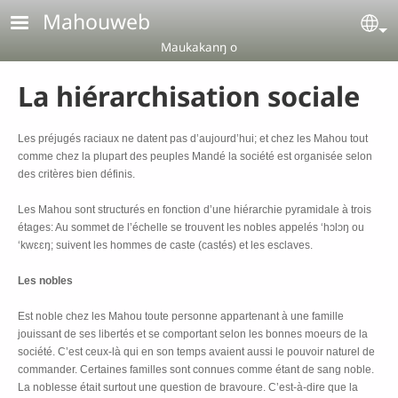
Aller au contenu principal
Mahouweb
Se
Maukakanŋ o
La hiérarchisation sociale
Les préjugés raciaux ne datent pas d’aujourd’hui; et chez les Mahou tout
comme chez la plupart des peuples Mandé la société est organisée selon
des critères bien définis.
Les Mahou sont structurés en fonction d’une hiérarchie pyramidale à trois
étages: Au sommet de l’échelle se trouvent les nobles appelés ‘hɔlɔŋ ou
‘kwɛɛŋ; suivent les hommes de caste (castés) et les esclaves.
Les nobles
Est noble chez les Mahou toute personne appartenant à une famille
jouissant de ses libertés et se comportant selon les bonnes moeurs de la
société. C’est ceux-là qui en son temps avaient aussi le pouvoir naturel de
commander. Certaines familles sont connues comme étant de sang noble.
La noblesse était surtout une question de bravoure. C’est-à-dire que la