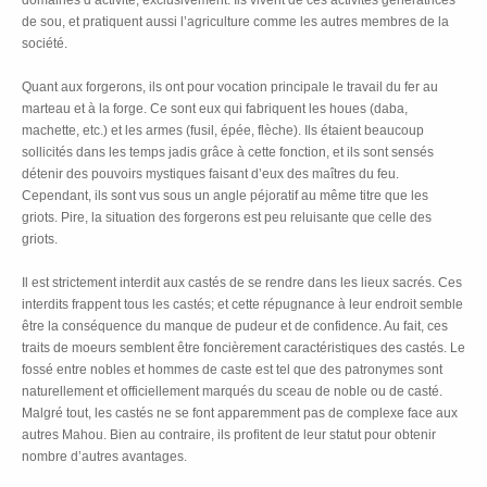
domaines d’activité, exclusivement. Ils vivent de ces activités génératrices
de sou, et pratiquent aussi l’agriculture comme les autres membres de la
société.
Quant aux forgerons, ils ont pour vocation principale le travail du fer au
marteau et à la forge. Ce sont eux qui fabriquent les houes (daba,
machette, etc.) et les armes (fusil, épée, flèche). Ils étaient beaucoup
sollicités dans les temps jadis grâce à cette fonction, et ils sont sensés
détenir des pouvoirs mystiques faisant d’eux des maîtres du feu.
Cependant, ils sont vus sous un angle péjoratif au même titre que les
griots. Pire, la situation des forgerons est peu reluisante que celle des
griots.
Il est strictement interdit aux castés de se rendre dans les lieux sacrés. Ces
interdits frappent tous les castés; et cette répugnance à leur endroit semble
être la conséquence du manque de pudeur et de confidence. Au fait, ces
traits de moeurs semblent être foncièrement caractéristiques des castés. Le
fossé entre nobles et hommes de caste est tel que des patronymes sont
naturellement et officiellement marqués du sceau de noble ou de casté.
Malgré tout, les castés ne se font apparemment pas de complexe face aux
autres Mahou. Bien au contraire, ils profitent de leur statut pour obtenir
nombre d’autres avantages.