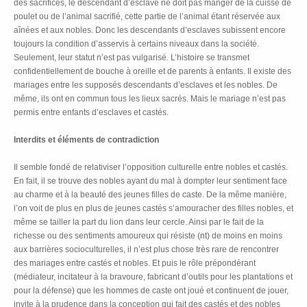
des sacrifices, le descendant d’esclave ne doit pas manger de la cuisse de
poulet ou de l’animal sacrifié, cette partie de l’animal étant réservée aux
aînées et aux nobles. Donc les descendants d’esclaves subissent encore
toujours la condition d’asservis à certains niveaux dans la société.
Seulement, leur statut n’est pas vulgarisé. L’histoire se transmet
confidentiellement de bouche à oreille et de parents à enfants. Il existe des
mariages entre les supposés descendants d’esclaves et les nobles. De
même, ils ont en commun tous les lieux sacrés. Mais le mariage n’est pas
permis entre enfants d’esclaves et castés.
Interdits et éléments de contradiction
Il semble fondé de relativiser l’opposition culturelle entre nobles et castés.
En fait, il se trouve des nobles ayant du mal à dompter leur sentiment face
au charme et à la beauté des jeunes filles de caste. De la même manière,
l’on voit de plus en plus de jeunes castés s’amouracher des filles nobles, et
même se tailler la part du lion dans leur cercle. Ainsi par le fait de la
richesse ou des sentiments amoureux qui résiste (nt) de moins en moins
aux barrières socioculturelles, il n’est plus chose très rare de rencontrer
des mariages entre castés et nobles. Et puis le rôle prépondérant
(médiateur, incitateur à la bravoure, fabricant d’outils pour les plantations et
pour la défense) que les hommes de caste ont joué et continuent de jouer,
invite à la prudence dans la conception qui fait des castés et des nobles