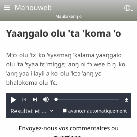
Aller au contenu principal
Mahouweb
Se
Maukakanŋ o
Yaaŋgalo olu 'ta 'koma 'o
Mɔɔ 'olu 'tɛ 'ko 'syɛɛmaŋ 'kalama yaaŋgalo
olu 'ta 'syaa fɛ 'miŋgɛ; 'anŋ ni fɔ wee lɔ ŋ 'ko,
'anŋ yaa i layii a ko 'olu 'kɔɔ 'anŋ yɛ
bhalokoma olu 'fɛ.
Loaded
:
Jouer
Sourdine
0.09%
Précédent
Suivant
avancer automatiquement
Envoyez-nous vos commentaires ou