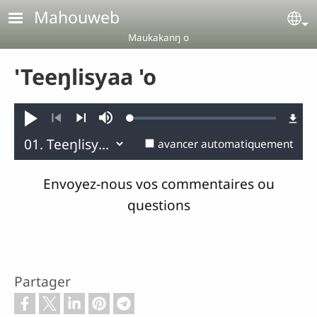
Aller au contenu principal
Mahouweb
Se
Maukakanŋ o
'Teeŋlisyaa 'o
Loaded
:
Jouer
Sourdine
0.09%
Précédent
Suivant
avancer automatiquement
Envoyez-nous vos commentaires ou
questions
Partager