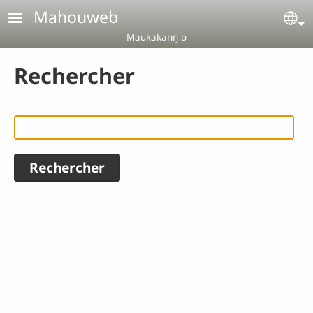
Aller au contenu principal
Mahouweb
Se
Maukakanŋ o
Rechercher